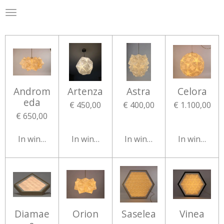
.
Ga
direct
naar
de
hoofdinhoud
Androm
Artenza
Astra
Celora
eda
€ 450,00
€ 400,00
€ 1.100,00
€ 650,00
In winkelwagen
In winkelwagen
In winkelwagen
In winkelw
Diamae
Orion
Saselea
Vinea