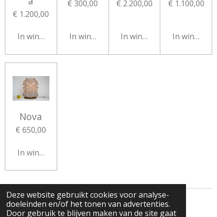
a
€ 300,00
€ 2.200,00
€ 1.100,00
€ 1.200,00
In winkelwagen
In winkelwagen
In winkelwagen
In winkelw
Nova
€ 650,00
In winkelwagen
Deze website gebruikt cookies voor analyse-
doeleinden en/of het tonen van advertenties.
© 2019 - 2026 SgixLights
Powered by
JouwWeb
Door gebruik te blijven maken van de site gaat