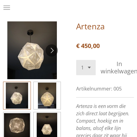
.
Ga
direct
naar
Artenza
de
hoofdinhoud
€ 450,00
In
winkelwage
Artikelnummer:
005
Artenza is een vorm die
zich direct laat begrijpen.
Compact, hoekig en in
balans, alsof elke lijn
precies daar zit waar hij